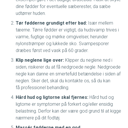
dine fødder for eventuelle sæberester, da sæbe
udtørrer huden.
Tør fødderne grundigt efter bad:
Især mellem
tæerne. Tørre fødder er vigtigt, da hudsvamp trives i
varme, fugtige og mørke omgivelser, herunder
nylonstrømper og lukkede sko. Svampesporer
dræbes først ved vask på 60 grader.
Klip neglene lige over:
Klipper du neglene ned i
siden, risikerer du at få nedgroede negle. Nedgroede
negle kan danne en smertefuld betændelse i siden af
neglen. Sker det, skal du kontakte os, så du kan
få professionel behandling.
Hård hud og ligtorne skal fjernes:
Hård hud og
ligtorne er symptomer på forkert og/eller ensidig
belastning. Derfor kan der være god grund til at kigge
nærmere på dit fodtøj.
Massér fødderne med en god