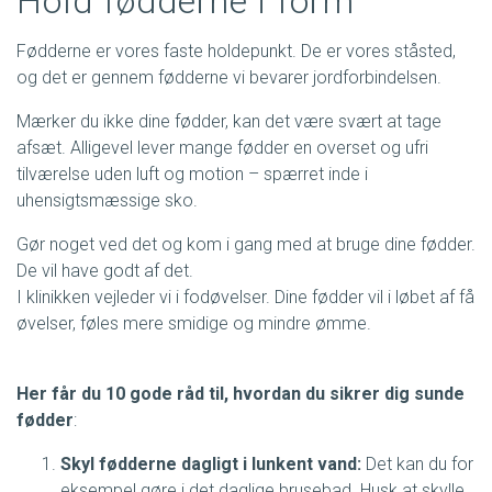
Hold fødderne i form
Fødderne er vores faste holdepunkt. De er vores ståsted,
og det er gennem fødderne vi bevarer jordforbindelsen.
Mærker du ikke dine fødder, kan det være svært at tage
afsæt. Alligevel lever mange fødder en overset og ufri
tilværelse uden luft og motion – spærret inde i
uhensigtsmæssige sko.
Gør noget ved det og kom i gang med at bruge dine fødder.
De vil have godt af det.
I klinikken vejleder vi i fodøvelser. Dine fødder vil i løbet af få
øvelser, føles mere smidige og mindre ømme.
Her får du 10 gode råd til, hvordan du sikrer dig sunde
fødder
:
Skyl fødderne dagligt i lunkent vand:
Det kan du for
eksempel gøre i det daglige brusebad. Husk at skylle