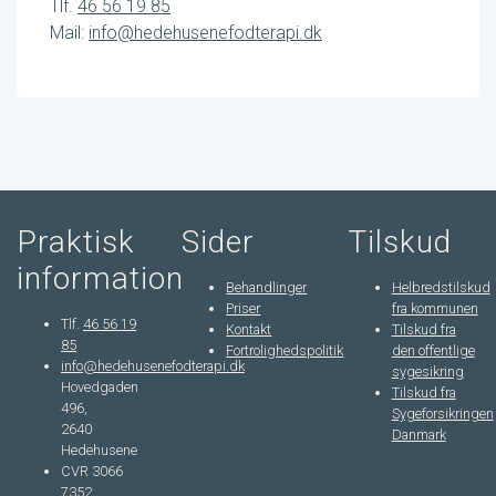
Tlf.
46 56 19 85
Mail:
info@hedehusenefodterapi.dk
Praktisk
Sider
Tilskud
information
Behandlinger
Helbredstilskud
Priser
fra kommunen
Tlf.
46 56 19
Kontakt
Tilskud fra
85
Fortrolighedspolitik
den offentlige
info@hedehusenefodterapi.dk
sygesikring
Hovedgaden
Tilskud fra
496,
Sygeforsikringen
2640
Danmark
Hedehusene
CVR 3066
7352