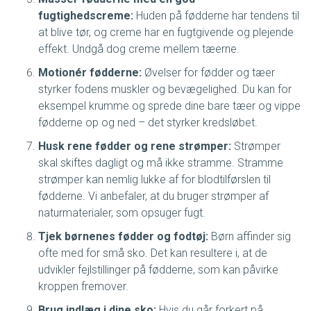
fugtighedscreme:
Huden på fødderne har tendens til
at blive tør, og creme har en fugtgivende og plejende
effekt. Undgå dog creme mellem tæerne.
Motionér fødderne:
Øvelser for fødder og tæer
styrker fodens muskler og bevægelighed. Du kan for
eksempel krumme og sprede dine bare tæer og vippe
fødderne op og ned – det styrker kredsløbet.
Husk rene fødder og rene strømper:
Strømper
skal skiftes dagligt og må ikke stramme. Stramme
strømper kan nemlig lukke af for blodtilførslen til
fødderne. Vi anbefaler, at du bruger strømper af
naturmaterialer, som opsuger fugt.
Tjek børnenes fødder og fodtøj:
Børn affinder sig
ofte med for små sko. Det kan resultere i, at de
udvikler fejlstillinger på fødderne, som kan påvirke
kroppen fremover.
Brug indlæg i dine sko:
Hvis du går forkert på