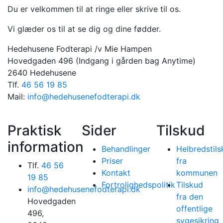
Du er velkommen til at ringe eller skrive til os.
Vi glæder os til at se dig og dine fødder.
Hedehusene Fodterapi /v Mie Hampen
Hovedgaden 496 (Indgang i gården bag Anytime)
2640 Hedehusene
Tlf.
46 56 19 85
Mail:
info@hedehusenefodterapi.dk
Praktisk
Sider
Tilskud
information
Behandlinger
Helbredstil
Priser
fra
Tlf.
46 56
Kontakt
kommunen
19 85
Fortrolighedspolitik
Tilskud
info@hedehusenefodterapi.dk
fra den
Hovedgaden
offentlige
496,
sygesikring